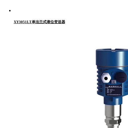
XY3051LT单法兰式液位变送器