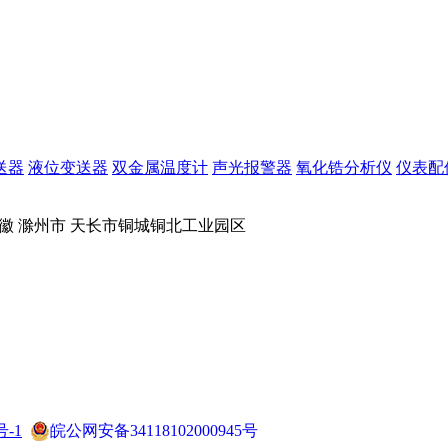
送器
液位变送器
双金属温度计
声光报警器
氧化锆分析仪
仪表配
安徽 滁州市 天长市铜城铜北工业园区
号-1
皖公网安备34118102000945号