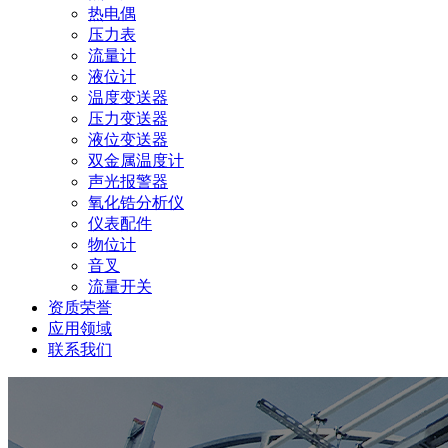
热电偶
压力表
流量计
液位计
温度变送器
压力变送器
液位变送器
双金属温度计
声光报警器
氧化锆分析仪
仪表配件
物位计
音叉
流量开关
资质荣誉
应用领域
联系我们