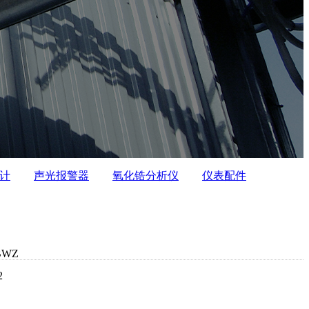
计
声光报警器
氧化锆分析仪
仪表配件
WZ
2