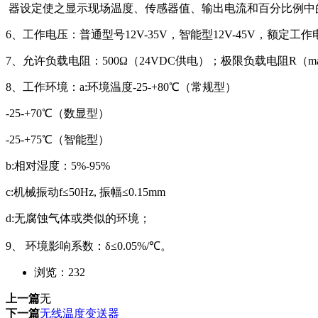
器设定使之显示现场温度、传感器值、输出电流和百分比例中
6、工作电压：普通型号12V-35V，智能型12V-45V，额定工作
7、允许负载电阻：500Ω（24VDC供电）；极限负载电阻R（max
8、工作环境：a:环境温度-25-+80℃（常规型）
-25-+70℃（数显型）
-25-+75℃（智能型）
b:相对湿度：5%-95%
c:机械振动f≤50Hz, 振幅≤0.15mm
d:无腐蚀气体或类似的环境；
9、 环境影响系数：δ≤0.05%/℃。
浏览：
232
上一篇
无
下一篇
无线温度变送器