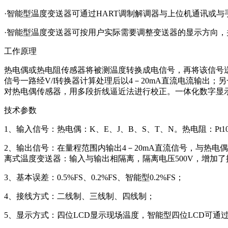
·智能型温度变送器可通过HART调制解调器与上位机通讯或
·智能型温度变送器可按用户实际需要调整变送器的显示方向
工作原理
热电偶或热电阻传感器将被测温度转换成电信号，再将该信号
信号一路经V/I转换器计算处理后以4－20mA直流电流输出
对热电偶传感器，用多段折线逼近法进行校正。一体化数字显示
技术参数
1、输入信号：热电偶：K、E、J、B、S、T、N。热电阻：Pt1
2、输出信号：在量程范围内输出4－20mA直流信号，与热电
离式温度变送器：输入与输出相隔离，隔离电压500V，增加
3、基本误差：0.5%FS、0.2%FS、智能型0.2%FS；
4、接线方式：二线制、三线制、四线制；
5、显示方式：四位LCD显示现场温度，智能型四位LCD可通过